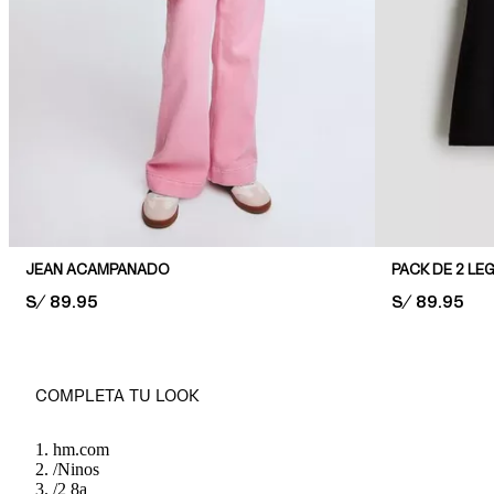
JEAN ACAMPANADO
PACK DE 2 L
PRICE:
S/ 89.95
PRICE:
S/ 89.95
COMPLETA TU LOOK
hm.com
/
Ninos
/
2 8a