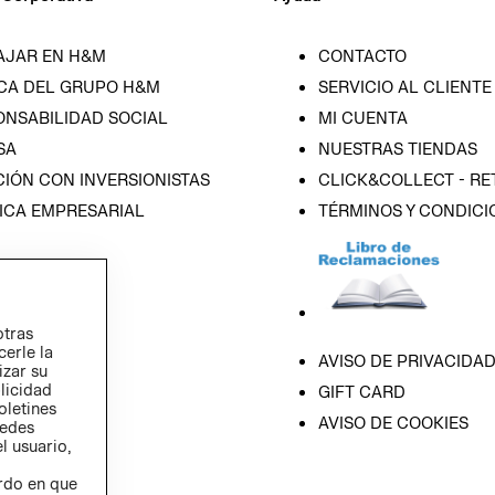
AJAR EN H&M
CONTACTO
CA DEL GRUPO H&M
SERVICIO AL CLIENTE
ONSABILIDAD SOCIAL
MI CUENTA
SA
NUESTRAS TIENDAS
IÓN CON INVERSIONISTAS
CLICK&COLLECT - RE
ICA EMPRESARIAL
TÉRMINOS Y CONDICI
otras
cerle la
AVISO DE PRIVACIDA
izar su
blicidad
GIFT CARD
oletines
AVISO DE COOKIES
redes
l usuario,
erdo en que