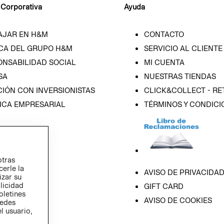
 Corporativa
Ayuda
AJAR EN H&M
CONTACTO
CA DEL GRUPO H&M
SERVICIO AL CLIENTE
ONSABILIDAD SOCIAL
MI CUENTA
SA
NUESTRAS TIENDAS
IÓN CON INVERSIONISTAS
CLICK&COLLECT - RE
ICA EMPRESARIAL
TÉRMINOS Y CONDICI
otras
cerle la
AVISO DE PRIVACIDA
izar su
blicidad
GIFT CARD
oletines
AVISO DE COOKIES
redes
l usuario,