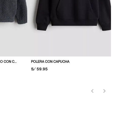
CASACA EN CARNERO SINTÉTICO CON CAPUCHA
POLERA CON CAPUCHA
PRICE:
S/ 59.95