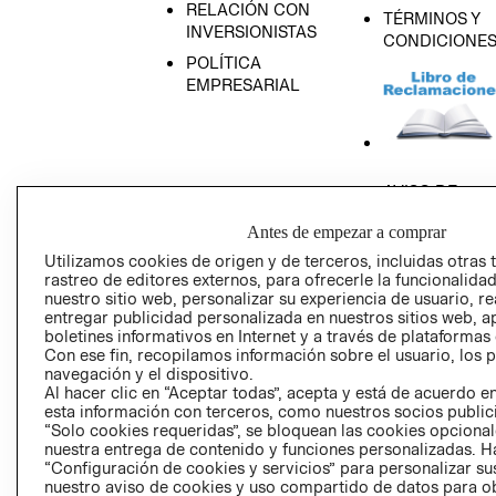
RELACIÓN CON
TÉRMINOS Y
INVERSIONISTAS
CONDICIONE
POLÍTICA
EMPRESARIAL
AVISO DE
PRIVACIDAD
Antes de empezar a comprar
GIFT CARD
Utilizamos cookies de origen y de terceros, incluidas otras 
AVISO DE COO
rastreo de editores externos, para ofrecerle la funcionalid
nuestro sitio web, personalizar su experiencia de usuario, rea
entregar publicidad personalizada en nuestros sitios web, a
boletines informativos en Internet y a través de plataformas
Con ese fin, recopilamos información sobre el usuario, los 
navegación y el dispositivo.
Al hacer clic en “Aceptar todas”, acepta y está de acuerdo
esta información con terceros, como nuestros socios publicit
Perú (S/)
“Solo cookies requeridas”, se bloquean las cookies opcionale
nuestra entrega de contenido y funciones personalizadas. H
“Configuración de cookies y servicios” para personalizar sus
CAMBIAR REGIÓN
nuestro aviso de cookies y uso compartido de datos para 