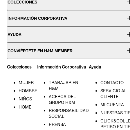
COLECCIONES
INFORMACIÓN CORPORATIVA
AYUDA
CONVIÉRTETE EN H&M MEMBER
Colecciones
Información Corporativa
Ayuda
MUJER
TRABAJAR EN
CONTACTO
H&M
HOMBRE
SERVICIO AL
ACERCA DEL
CLIENTE
NIÑOS
GRUPO H&M
MI CUENTA
HOME
RESPONSABILIDAD
NUESTRAS TI
SOCIAL
CLICK&COLLE
PRENSA
RETIRO EN TI