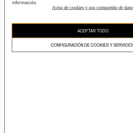
información.
Aviso de cookies y uso compartido de dato
El contenido de esta página web está protegido por copyright y es
propiedad de H&M Hennes & Mauritz AB
ACEPTAR TODO
CONFIGURACIÓN DE COOKIES Y SERVICIO