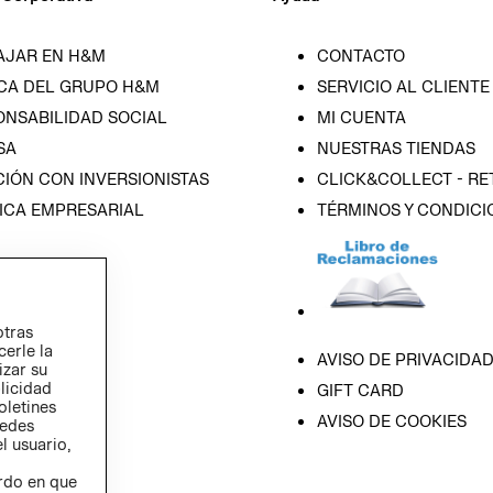
AJAR EN H&M
CONTACTO
CA DEL GRUPO H&M
SERVICIO AL CLIENTE
ONSABILIDAD SOCIAL
MI CUENTA
SA
NUESTRAS TIENDAS
IÓN CON INVERSIONISTAS
CLICK&COLLECT - RE
ICA EMPRESARIAL
TÉRMINOS Y CONDICI
otras
cerle la
AVISO DE PRIVACIDA
izar su
blicidad
GIFT CARD
oletines
AVISO DE COOKIES
redes
l usuario,
erdo en que