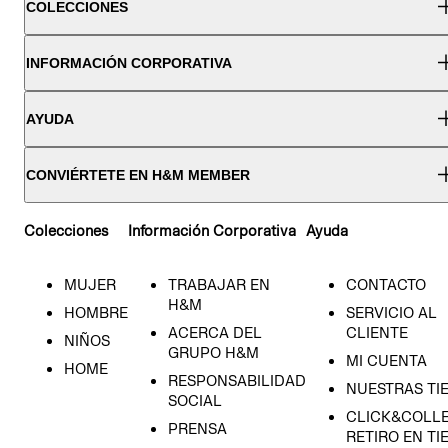
COLECCIONES
INFORMACIÓN CORPORATIVA
AYUDA
CONVIÉRTETE EN H&M MEMBER
Colecciones
Información Corporativa
Ayuda
MUJER
TRABAJAR EN
CONTACTO
H&M
HOMBRE
SERVICIO AL
ACERCA DEL
CLIENTE
NIÑOS
GRUPO H&M
MI CUENTA
HOME
RESPONSABILIDAD
NUESTRAS TI
SOCIAL
CLICK&COLLE
PRENSA
RETIRO EN TI