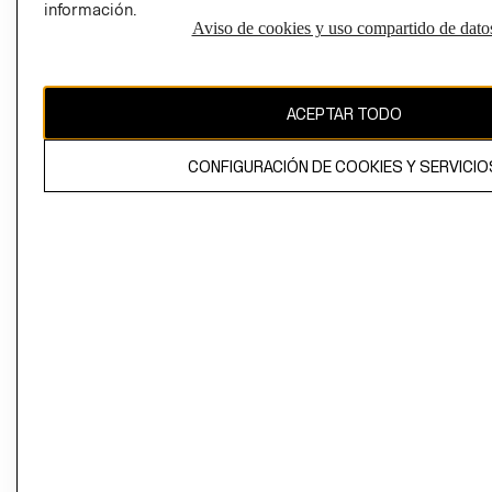
información.
Aviso de cookies y uso compartido de dato
El contenido de esta página web está protegido por copyright y es
propiedad de H&M Hennes & Mauritz AB
ACEPTAR TODO
CONFIGURACIÓN DE COOKIES Y SERVICIO