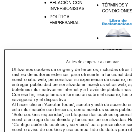
RELACIÓN CON
TÉRMINOS Y
INVERSIONISTAS
CONDICIONE
POLÍTICA
EMPRESARIAL
AVISO DE
PRIVACIDAD
Antes de empezar a comprar
GIFT CARD
Utilizamos cookies de origen y de terceros, incluidas otras 
AVISO DE COO
rastreo de editores externos, para ofrecerle la funcionalid
nuestro sitio web, personalizar su experiencia de usuario, rea
entregar publicidad personalizada en nuestros sitios web, a
boletines informativos en Internet y a través de plataformas
Con ese fin, recopilamos información sobre el usuario, los 
navegación y el dispositivo.
Al hacer clic en “Aceptar todas”, acepta y está de acuerdo
esta información con terceros, como nuestros socios publicit
Perú (S/)
“Solo cookies requeridas”, se bloquean las cookies opcionale
nuestra entrega de contenido y funciones personalizadas. H
“Configuración de cookies y servicios” para personalizar sus
CAMBIAR REGIÓN
nuestro aviso de cookies y uso compartido de datos para 