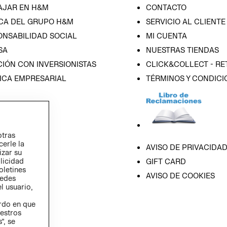
AJAR EN H&M
CONTACTO
CA DEL GRUPO H&M
SERVICIO AL CLIENTE
ONSABILIDAD SOCIAL
MI CUENTA
SA
NUESTRAS TIENDAS
IÓN CON INVERSIONISTAS
CLICK&COLLECT - RE
ICA EMPRESARIAL
TÉRMINOS Y CONDICI
otras
cerle la
AVISO DE PRIVACIDA
izar su
blicidad
GIFT CARD
oletines
AVISO DE COOKIES
redes
l usuario,
erdo en que
estros
”, se