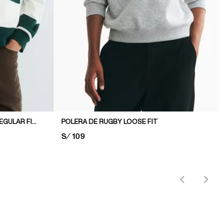
POLO DE RUGBY EN ALGODÓN REGULAR FIT
POLERA DE RUGBY LOOSE FIT
PRICE:
S/ 109