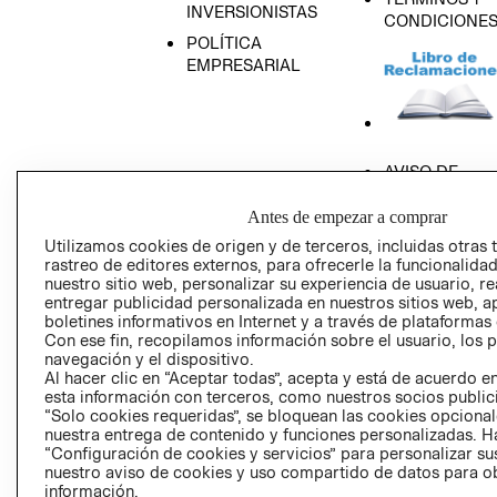
INVERSIONISTAS
CONDICIONE
POLÍTICA
EMPRESARIAL
AVISO DE
PRIVACIDAD
Antes de empezar a comprar
GIFT CARD
Utilizamos cookies de origen y de terceros, incluidas otras 
AVISO DE COO
rastreo de editores externos, para ofrecerle la funcionalid
nuestro sitio web, personalizar su experiencia de usuario, rea
entregar publicidad personalizada en nuestros sitios web, a
boletines informativos en Internet y a través de plataformas
Con ese fin, recopilamos información sobre el usuario, los 
navegación y el dispositivo.
Al hacer clic en “Aceptar todas”, acepta y está de acuerdo
esta información con terceros, como nuestros socios publicit
Perú (S/)
“Solo cookies requeridas”, se bloquean las cookies opcionale
nuestra entrega de contenido y funciones personalizadas. H
CAMBIAR REGIÓN
“Configuración de cookies y servicios” para personalizar sus
nuestro aviso de cookies y uso compartido de datos para 
información.