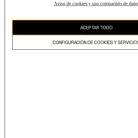
Aviso de cookies y uso compartido de dato
El contenido de esta página web está protegido por copyright y es
propiedad de H&M Hennes & Mauritz AB
ACEPTAR TODO
CONFIGURACIÓN DE COOKIES Y SERVICIO