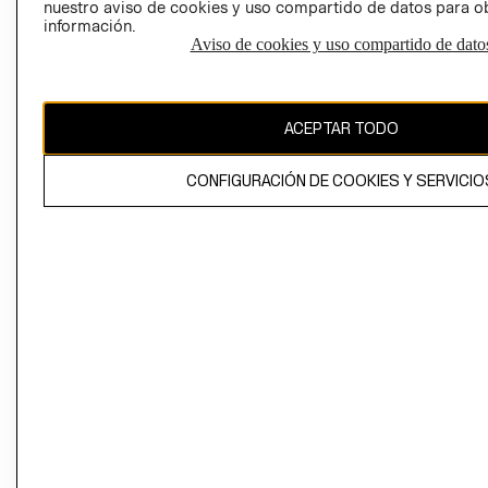
nuestro aviso de cookies y uso compartido de datos para 
información.
Aviso de cookies y uso compartido de dato
El contenido de esta página web está protegido por copyright y es
propiedad de H&M Hennes & Mauritz AB
ACEPTAR TODO
CONFIGURACIÓN DE COOKIES Y SERVICIO