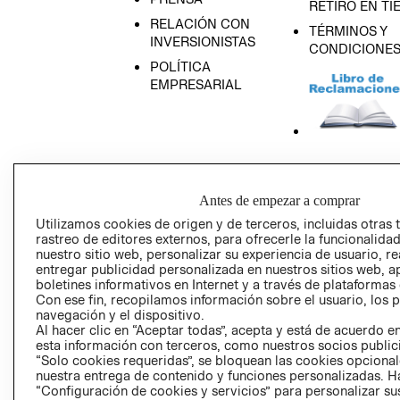
RETIRO EN TI
RELACIÓN CON
TÉRMINOS Y
INVERSIONISTAS
CONDICIONE
POLÍTICA
EMPRESARIAL
AVISO DE
PRIVACIDAD
Antes de empezar a comprar
GIFT CARD
Utilizamos cookies de origen y de terceros, incluidas otras 
AVISO DE COO
rastreo de editores externos, para ofrecerle la funcionalid
nuestro sitio web, personalizar su experiencia de usuario, rea
entregar publicidad personalizada en nuestros sitios web, a
boletines informativos en Internet y a través de plataformas
Con ese fin, recopilamos información sobre el usuario, los 
navegación y el dispositivo.
Al hacer clic en “Aceptar todas”, acepta y está de acuerdo
esta información con terceros, como nuestros socios publicit
“Solo cookies requeridas”, se bloquean las cookies opcionale
Perú (S/)
nuestra entrega de contenido y funciones personalizadas. H
“Configuración de cookies y servicios” para personalizar sus
CAMBIAR REGIÓN