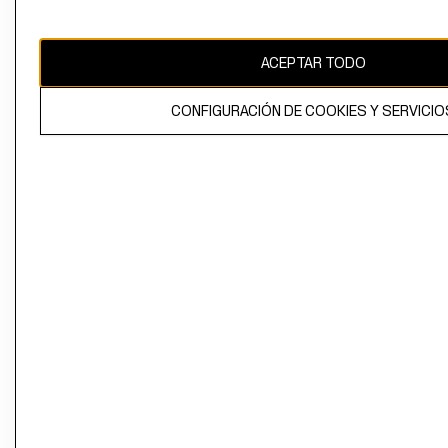
Perú (S/)
CAMBIAR REGIÓN
ACEPTAR TODO
CONFIGURACIÓN DE COOKIES Y SERVICIO
El contenido de esta página web está protegido por copyright y es
propiedad de H&M Hennes & Mauritz AB