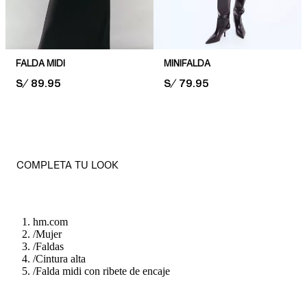
FALDA MIDI
MINIFALDA
PRICE:
S/ 89.95
PRICE:
S/ 79.95
COMPLETA TU LOOK
hm.com
/
Mujer
/
Faldas
/
Cintura alta
/
Falda midi con ribete de encaje