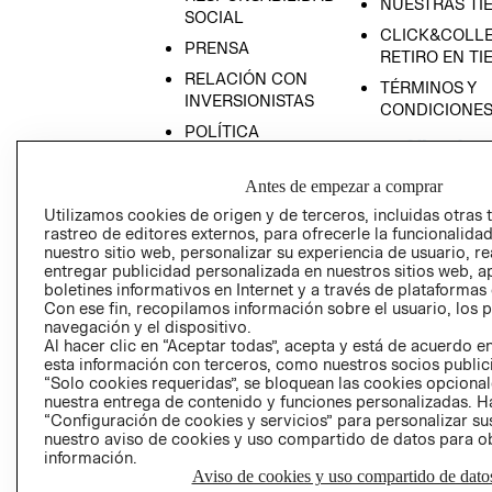
NUESTRAS TI
SOCIAL
CLICK&COLLE
PRENSA
RETIRO EN TI
RELACIÓN CON
TÉRMINOS Y
INVERSIONISTAS
CONDICIONE
POLÍTICA
EMPRESARIAL
Antes de empezar a comprar
Utilizamos cookies de origen y de terceros, incluidas otras 
rastreo de editores externos, para ofrecerle la funcionalid
nuestro sitio web, personalizar su experiencia de usuario, rea
AVISO DE
entregar publicidad personalizada en nuestros sitios web, a
PRIVACIDAD
boletines informativos en Internet y a través de plataformas
Con ese fin, recopilamos información sobre el usuario, los 
GIFT CARD
navegación y el dispositivo.
AVISO DE COO
Al hacer clic en “Aceptar todas”, acepta y está de acuerdo
esta información con terceros, como nuestros socios publicit
“Solo cookies requeridas”, se bloquean las cookies opcionale
nuestra entrega de contenido y funciones personalizadas. H
“Configuración de cookies y servicios” para personalizar sus
nuestro aviso de cookies y uso compartido de datos para 
información.
Aviso de cookies y uso compartido de dato