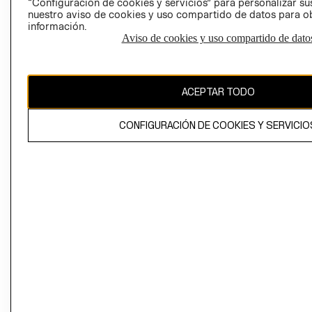
“Configuración de cookies y servicios” para personalizar sus
CAMBIAR REGIÓN
nuestro aviso de cookies y uso compartido de datos para 
información.
Aviso de cookies y uso compartido de dato
El contenido de esta página web está protegido por copyright y es
propiedad de H&M Hennes & Mauritz AB
ACEPTAR TODO
CONFIGURACIÓN DE COOKIES Y SERVICIO