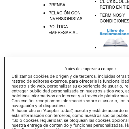
CLICK&COLLE
PRENSA
RETIRO EN TI
RELACIÓN CON
TÉRMINOS Y
INVERSIONISTAS
CONDICIONE
POLÍTICA
EMPRESARIAL
AVISO DE
PRIVACIDAD
Antes de empezar a comprar
GIFT CARD
Utilizamos cookies de origen y de terceros, incluidas otras 
rastreo de editores externos, para ofrecerle la funcionalid
AVISO DE COO
nuestro sitio web, personalizar su experiencia de usuario, rea
entregar publicidad personalizada en nuestros sitios web, a
boletines informativos en Internet y a través de plataformas
Con ese fin, recopilamos información sobre el usuario, los 
navegación y el dispositivo.
Al hacer clic en “Aceptar todas”, acepta y está de acuerdo
esta información con terceros, como nuestros socios publicit
“Solo cookies requeridas”, se bloquean las cookies opcionale
Perú (S/)
nuestra entrega de contenido y funciones personalizadas. H