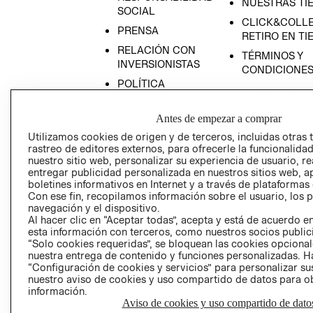
NUESTRAS TI
SOCIAL
CLICK&COLLE
PRENSA
RETIRO EN TI
RELACIÓN CON
TÉRMINOS Y
INVERSIONISTAS
CONDICIONE
POLÍTICA
EMPRESARIAL
Antes de empezar a comprar
Utilizamos cookies de origen y de terceros, incluidas otras 
rastreo de editores externos, para ofrecerle la funcionalid
nuestro sitio web, personalizar su experiencia de usuario, rea
AVISO DE
entregar publicidad personalizada en nuestros sitios web, a
PRIVACIDAD
boletines informativos en Internet y a través de plataformas
Con ese fin, recopilamos información sobre el usuario, los 
GIFT CARD
navegación y el dispositivo.
AVISO DE COO
Al hacer clic en “Aceptar todas”, acepta y está de acuerdo
esta información con terceros, como nuestros socios publicit
“Solo cookies requeridas”, se bloquean las cookies opcionale
nuestra entrega de contenido y funciones personalizadas. H
“Configuración de cookies y servicios” para personalizar sus
nuestro aviso de cookies y uso compartido de datos para 
información.
Aviso de cookies y uso compartido de dato