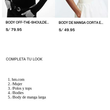
BODY OFF-THE-SHOULDER EN PUNTO ROMA
BODY DE MANGA CORTA EN VISCOSA
PRICE:
S/ 79.95
PRICE:
S/ 49.95
COMPLETA TU LOOK
hm.com
/
Mujer
/
Polos y tops
/
Bodies
/
Body de manga larga