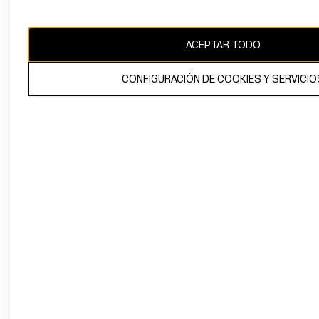
Perú (S/)
CAMBIAR REGIÓN
ACEPTAR TODO
CONFIGURACIÓN DE COOKIES Y SERVICIO
El contenido de esta página web está protegido por copyright y es
propiedad de H&M Hennes & Mauritz AB