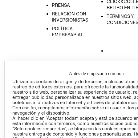
CLICK&COLLE
PRENSA
RETIRO EN TI
RELACIÓN CON
TÉRMINOS Y
INVERSIONISTAS
CONDICIONE
POLÍTICA
EMPRESARIAL
AVISO DE
PRIVACIDAD
Antes de empezar a comprar
GIFT CARD
Utilizamos cookies de origen y de terceros, incluidas otras 
rastreo de editores externos, para ofrecerle la funcionalid
AVISO DE COO
nuestro sitio web, personalizar su experiencia de usuario, rea
entregar publicidad personalizada en nuestros sitios web, a
boletines informativos en Internet y a través de plataformas
Con ese fin, recopilamos información sobre el usuario, los 
navegación y el dispositivo.
Al hacer clic en “Aceptar todas”, acepta y está de acuerdo
esta información con terceros, como nuestros socios publicit
“Solo cookies requeridas”, se bloquean las cookies opcionale
Perú (S/)
nuestra entrega de contenido y funciones personalizadas. H