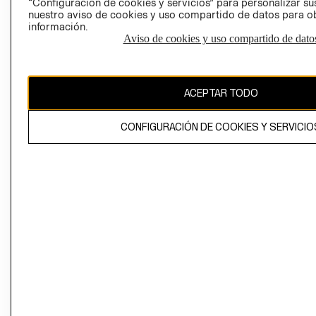
“Configuración de cookies y servicios” para personalizar sus
CAMBIAR REGIÓN
nuestro aviso de cookies y uso compartido de datos para 
información.
Aviso de cookies y uso compartido de dato
El contenido de esta página web está protegido por copyright y es
propiedad de H&M Hennes & Mauritz AB
ACEPTAR TODO
CONFIGURACIÓN DE COOKIES Y SERVICIO