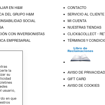
AJAR EN H&M
CONTACTO
CA DEL GRUPO H&M
SERVICIO AL CLIENTE
ONSABILIDAD SOCIAL
MI CUENTA
SA
NUESTRAS TIENDAS
IÓN CON INVERSIONISTAS
CLICK&COLLECT - RE
ICA EMPRESARIAL
TÉRMINOS Y CONDICI
otras
cerle la
AVISO DE PRIVACIDA
izar su
blicidad
GIFT CARD
oletines
AVISO DE COOKIES
redes
l usuario,
erdo en que
estros