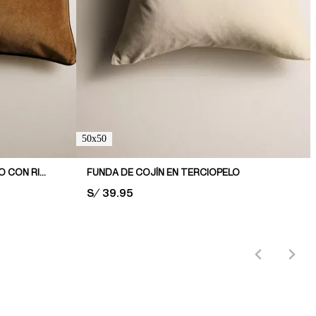
50x50
FUNDA DE COJÍN EN TERCIOPELO CON RIBETE DECORATIVO
FUNDA DE COJÍN EN TERCIOPELO
PRICE:
S/ 39.95