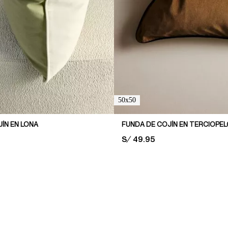
50x50
ÍN EN LONA
PRICE:
S/ 49.95