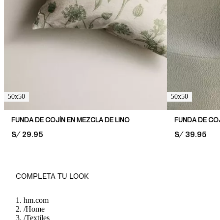
50x50
50x50
FUNDA DE COJÍN EN MEZCLA DE LINO
FUNDA DE COJ
PRICE:
S/ 29.95
PRICE:
S/ 39.95
COMPLETA TU LOOK
hm.com
/
Home
/
Textiles