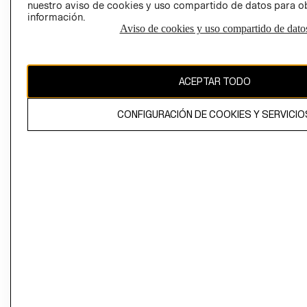
nuestro aviso de cookies y uso compartido de datos para 
información.
Aviso de cookies y uso compartido de dato
Perú (S/)
CAMBIAR REGIÓN
ACEPTAR TODO
CONFIGURACIÓN DE COOKIES Y SERVICIO
El contenido de esta página web está protegido por copyright y es
propiedad de H&M Hennes & Mauritz AB