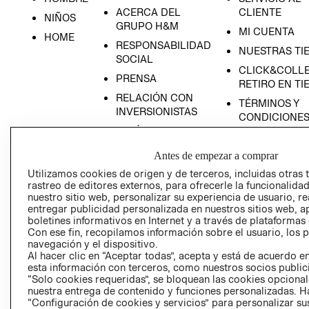
ACERCA DEL
CLIENTE
NIÑOS
GRUPO H&M
MI CUENTA
HOME
RESPONSABILIDAD
NUESTRAS TI
SOCIAL
CLICK&COLLE
PRENSA
RETIRO EN TI
RELACIÓN CON
TÉRMINOS Y
INVERSIONISTAS
CONDICIONE
POLÍTICA
EMPRESARIAL
Antes de empezar a comprar
Utilizamos cookies de origen y de terceros, incluidas otras 
rastreo de editores externos, para ofrecerle la funcionalid
nuestro sitio web, personalizar su experiencia de usuario, rea
entregar publicidad personalizada en nuestros sitios web, a
AVISO DE
boletines informativos en Internet y a través de plataformas
PRIVACIDAD
Con ese fin, recopilamos información sobre el usuario, los 
GIFT CARD
navegación y el dispositivo.
Al hacer clic en “Aceptar todas”, acepta y está de acuerdo
AVISO DE COO
esta información con terceros, como nuestros socios publicit
“Solo cookies requeridas”, se bloquean las cookies opcionale
nuestra entrega de contenido y funciones personalizadas. H
“Configuración de cookies y servicios” para personalizar sus