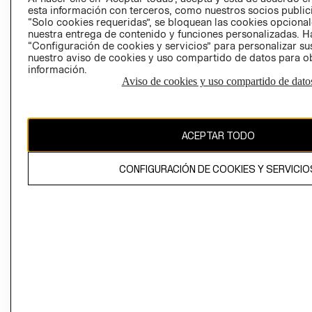
esta información con terceros, como nuestros socios publicit
“Solo cookies requeridas”, se bloquean las cookies opcionale
nuestra entrega de contenido y funciones personalizadas. H
Perú (S/)
“Configuración de cookies y servicios” para personalizar sus
nuestro aviso de cookies y uso compartido de datos para 
CAMBIAR REGIÓN
información.
Aviso de cookies y uso compartido de dato
El contenido de esta página web está protegido por copyright y es
ACEPTAR TODO
propiedad de H&M Hennes & Mauritz AB
CONFIGURACIÓN DE COOKIES Y SERVICIO