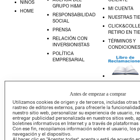
NIÑOS
GRUPO H&M
MI CUENTA
HOME
RESPONSABILIDAD
NUESTRAS TI
SOCIAL
CLICK&COLLE
PRENSA
RETIRO EN TI
RELACIÓN CON
TÉRMINOS Y
INVERSIONISTAS
CONDICIONE
POLÍTICA
EMPRESARIAL
AVISO DE
Antes de empezar a comprar
PRIVACIDAD
Utilizamos cookies de origen y de terceros, incluidas otras 
GIFT CARD
rastreo de editores externos, para ofrecerle la funcionalid
nuestro sitio web, personalizar su experiencia de usuario, rea
AVISO DE COO
entregar publicidad personalizada en nuestros sitios web, a
boletines informativos en Internet y a través de plataformas
Con ese fin, recopilamos información sobre el usuario, los 
navegación y el dispositivo.
Al hacer clic en “Aceptar todas”, acepta y está de acuerdo