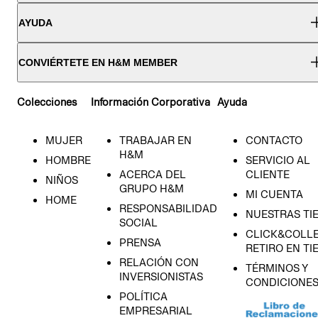
AYUDA
CONVIÉRTETE EN H&M MEMBER
Colecciones
Información Corporativa
Ayuda
MUJER
TRABAJAR EN
CONTACTO
H&M
HOMBRE
SERVICIO AL
ACERCA DEL
CLIENTE
NIÑOS
GRUPO H&M
MI CUENTA
HOME
RESPONSABILIDAD
NUESTRAS TI
SOCIAL
CLICK&COLLE
PRENSA
RETIRO EN TI
RELACIÓN CON
TÉRMINOS Y
INVERSIONISTAS
CONDICIONE
POLÍTICA
EMPRESARIAL