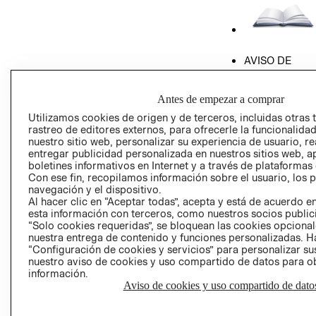
AVISO DE
PRIVACIDAD
GIFT CARD
Antes de empezar a comprar
AVISO DE COO
Utilizamos cookies de origen y de terceros, incluidas otras 
rastreo de editores externos, para ofrecerle la funcionalid
nuestro sitio web, personalizar su experiencia de usuario, rea
entregar publicidad personalizada en nuestros sitios web, a
boletines informativos en Internet y a través de plataformas
Con ese fin, recopilamos información sobre el usuario, los 
navegación y el dispositivo.
Al hacer clic en “Aceptar todas”, acepta y está de acuerdo
Perú (S/)
esta información con terceros, como nuestros socios publicit
“Solo cookies requeridas”, se bloquean las cookies opcionale
nuestra entrega de contenido y funciones personalizadas. H
CAMBIAR REGIÓN
“Configuración de cookies y servicios” para personalizar sus
nuestro aviso de cookies y uso compartido de datos para 
información.
Aviso de cookies y uso compartido de dato
El contenido de esta página web está protegido por copyright y es
propiedad de H&M Hennes & Mauritz AB