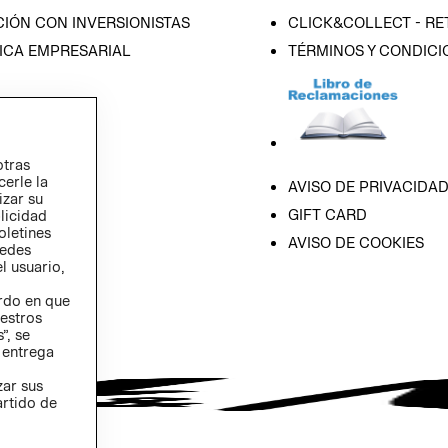
IÓN CON INVERSIONISTAS
CLICK&COLLECT - RE
ICA EMPRESARIAL
TÉRMINOS Y CONDICI
otras
cerle la
AVISO DE PRIVACIDA
izar su
GIFT CARD
blicidad
oletines
AVISO DE COOKIES
redes
l usuario,
erdo en que
estros
”, se
 entrega
zar sus
artido de