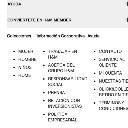
AYUDA
CONVIÉRTETE EN H&M MEMBER
Colecciones
Información Corporativa
Ayuda
MUJER
TRABAJAR EN
CONTACTO
H&M
HOMBRE
SERVICIO AL
ACERCA DEL
CLIENTE
NIÑOS
GRUPO H&M
MI CUENTA
HOME
RESPONSABILIDAD
NUESTRAS TI
SOCIAL
CLICK&COLLE
PRENSA
RETIRO EN TI
RELACIÓN CON
TÉRMINOS Y
INVERSIONISTAS
CONDICIONE
POLÍTICA
EMPRESARIAL