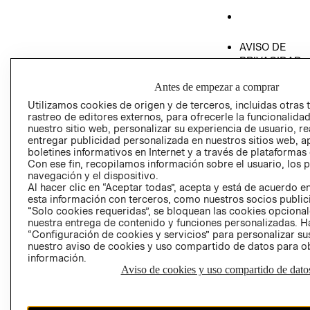
AVISO DE
PRIVACIDAD
GIFT CARD
Antes de empezar a comprar
AVISO DE COO
Utilizamos cookies de origen y de terceros, incluidas otras 
rastreo de editores externos, para ofrecerle la funcionalid
nuestro sitio web, personalizar su experiencia de usuario, rea
entregar publicidad personalizada en nuestros sitios web, a
boletines informativos en Internet y a través de plataformas
Con ese fin, recopilamos información sobre el usuario, los 
navegación y el dispositivo.
Al hacer clic en “Aceptar todas”, acepta y está de acuerdo
Perú (S/)
esta información con terceros, como nuestros socios publicit
“Solo cookies requeridas”, se bloquean las cookies opcionale
CAMBIAR REGIÓN
nuestra entrega de contenido y funciones personalizadas. H
“Configuración de cookies y servicios” para personalizar sus
nuestro aviso de cookies y uso compartido de datos para 
información.
Aviso de cookies y uso compartido de dato
El contenido de esta página web está protegido por copyright y es
propiedad de H&M Hennes & Mauritz AB