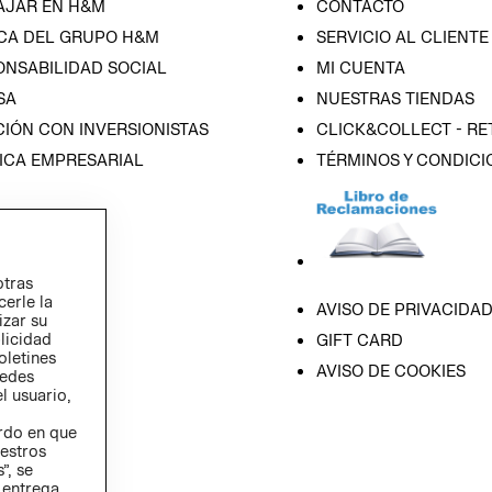
AJAR EN H&M
CONTACTO
CA DEL GRUPO H&M
SERVICIO AL CLIENTE
ONSABILIDAD SOCIAL
MI CUENTA
SA
NUESTRAS TIENDAS
IÓN CON INVERSIONISTAS
CLICK&COLLECT - RE
ICA EMPRESARIAL
TÉRMINOS Y CONDICI
otras
cerle la
AVISO DE PRIVACIDA
izar su
blicidad
GIFT CARD
oletines
AVISO DE COOKIES
redes
l usuario,
erdo en que
estros
”, se
 entrega