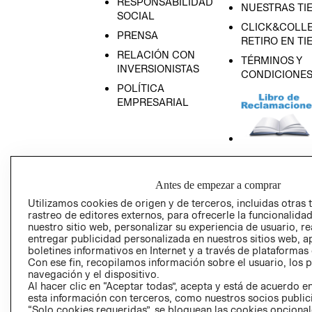
RESPONSABILIDAD
NUESTRAS TI
SOCIAL
CLICK&COLLE
PRENSA
RETIRO EN TI
RELACIÓN CON
TÉRMINOS Y
INVERSIONISTAS
CONDICIONE
POLÍTICA
EMPRESARIAL
AVISO DE
PRIVACIDAD
Antes de empezar a comprar
GIFT CARD
Utilizamos cookies de origen y de terceros, incluidas otras 
rastreo de editores externos, para ofrecerle la funcionalid
AVISO DE COO
nuestro sitio web, personalizar su experiencia de usuario, rea
entregar publicidad personalizada en nuestros sitios web, a
boletines informativos en Internet y a través de plataformas
Con ese fin, recopilamos información sobre el usuario, los 
navegación y el dispositivo.
Al hacer clic en “Aceptar todas”, acepta y está de acuerdo
esta información con terceros, como nuestros socios publicit
“Solo cookies requeridas”, se bloquean las cookies opcionale