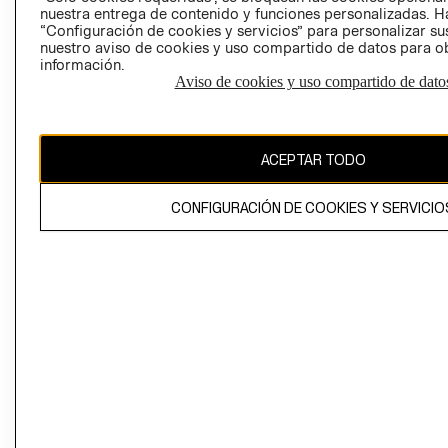
Perú (S/)
nuestra entrega de contenido y funciones personalizadas. H
“Configuración de cookies y servicios” para personalizar sus
CAMBIAR REGIÓN
nuestro aviso de cookies y uso compartido de datos para 
información.
Aviso de cookies y uso compartido de dato
El contenido de esta página web está protegido por copyright y es
propiedad de H&M Hennes & Mauritz AB
ACEPTAR TODO
CONFIGURACIÓN DE COOKIES Y SERVICIO