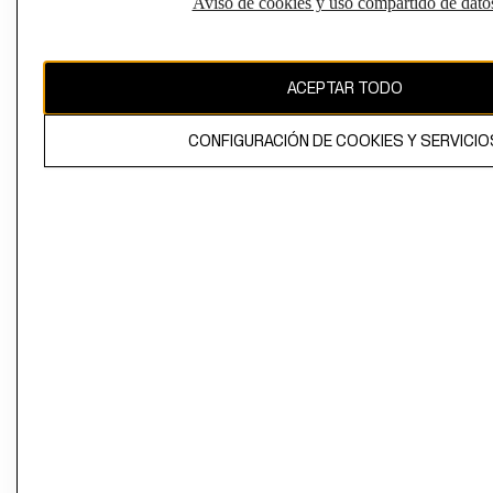
Aviso de cookies y uso compartido de dato
El contenido de esta página web está protegido por copyright y es
propiedad de H&M Hennes & Mauritz AB
ACEPTAR TODO
CONFIGURACIÓN DE COOKIES Y SERVICIO