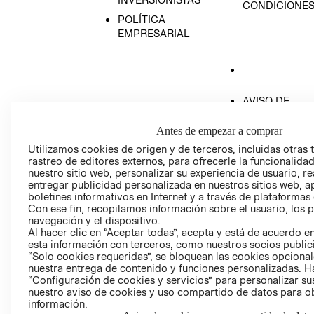
CONDICIONE
POLÍTICA
EMPRESARIAL
AVISO DE
PRIVACIDAD
Antes de empezar a comprar
GIFT CARD
Utilizamos cookies de origen y de terceros, incluidas otras 
AVISO DE COO
rastreo de editores externos, para ofrecerle la funcionalid
nuestro sitio web, personalizar su experiencia de usuario, rea
entregar publicidad personalizada en nuestros sitios web, a
boletines informativos en Internet y a través de plataformas
Con ese fin, recopilamos información sobre el usuario, los 
navegación y el dispositivo.
Al hacer clic en “Aceptar todas”, acepta y está de acuerdo
esta información con terceros, como nuestros socios publicit
Perú (S/)
“Solo cookies requeridas”, se bloquean las cookies opcionale
nuestra entrega de contenido y funciones personalizadas. H
CAMBIAR REGIÓN
“Configuración de cookies y servicios” para personalizar sus
nuestro aviso de cookies y uso compartido de datos para 
información.