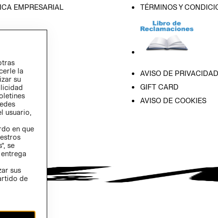
ICA EMPRESARIAL
TÉRMINOS Y CONDICI
otras
cerle la
AVISO DE PRIVACIDA
izar su
GIFT CARD
blicidad
oletines
AVISO DE COOKIES
redes
l usuario,
erdo en que
estros
”, se
 entrega
zar sus
artido de