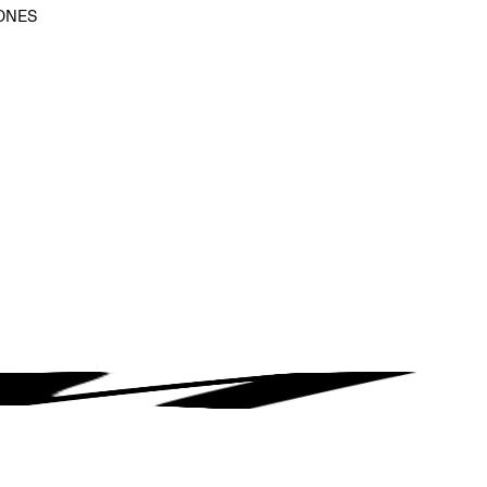
ONES
D