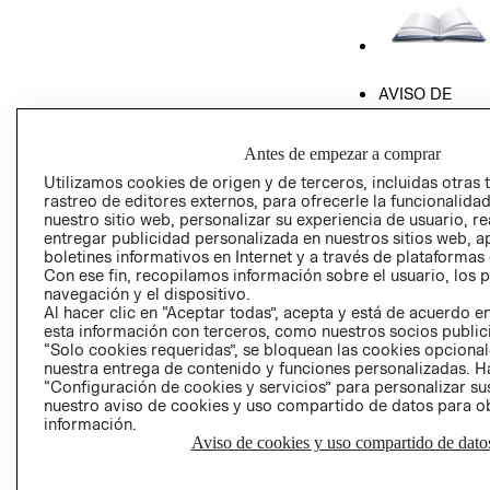
AVISO DE
PRIVACIDAD
GIFT CARD
Antes de empezar a comprar
AVISO DE COO
Utilizamos cookies de origen y de terceros, incluidas otras 
rastreo de editores externos, para ofrecerle la funcionalid
nuestro sitio web, personalizar su experiencia de usuario, rea
entregar publicidad personalizada en nuestros sitios web, a
boletines informativos en Internet y a través de plataformas
Con ese fin, recopilamos información sobre el usuario, los 
navegación y el dispositivo.
Al hacer clic en “Aceptar todas”, acepta y está de acuerdo
Perú (S/)
esta información con terceros, como nuestros socios publicit
“Solo cookies requeridas”, se bloquean las cookies opcionale
nuestra entrega de contenido y funciones personalizadas. H
CAMBIAR REGIÓN
“Configuración de cookies y servicios” para personalizar sus
nuestro aviso de cookies y uso compartido de datos para 
información.
Aviso de cookies y uso compartido de dato
El contenido de esta página web está protegido por copyright y es
propiedad de H&M Hennes & Mauritz AB