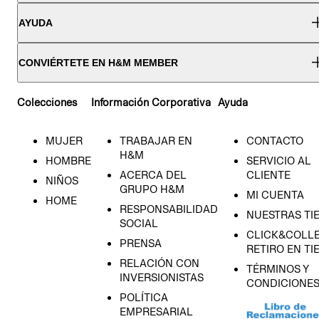
AYUDA
CONVIÉRTETE EN H&M MEMBER
Colecciones
Información Corporativa
Ayuda
MUJER
TRABAJAR EN
CONTACTO
H&M
HOMBRE
SERVICIO AL
ACERCA DEL
CLIENTE
NIÑOS
GRUPO H&M
MI CUENTA
HOME
RESPONSABILIDAD
NUESTRAS TI
SOCIAL
CLICK&COLLE
PRENSA
RETIRO EN TI
RELACIÓN CON
TÉRMINOS Y
INVERSIONISTAS
CONDICIONE
POLÍTICA
EMPRESARIAL