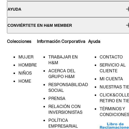
AYUDA
CONVIÉRTETE EN H&M MEMBER
Colecciones
Información Corporativa
Ayuda
MUJER
TRABAJAR EN
CONTACTO
H&M
HOMBRE
SERVICIO AL
ACERCA DEL
CLIENTE
NIÑOS
GRUPO H&M
MI CUENTA
HOME
RESPONSABILIDAD
NUESTRAS TI
SOCIAL
CLICK&COLLE
PRENSA
RETIRO EN TI
RELACIÓN CON
TÉRMINOS Y
INVERSIONISTAS
CONDICIONE
POLÍTICA
EMPRESARIAL