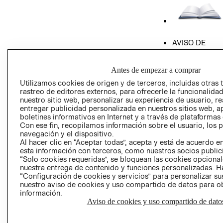
AVISO DE
PRIVACIDAD
GIFT CARD
Antes de empezar a comprar
AVISO DE COO
Utilizamos cookies de origen y de terceros, incluidas otras 
rastreo de editores externos, para ofrecerle la funcionalid
nuestro sitio web, personalizar su experiencia de usuario, rea
entregar publicidad personalizada en nuestros sitios web, a
boletines informativos en Internet y a través de plataformas
Con ese fin, recopilamos información sobre el usuario, los 
navegación y el dispositivo.
Al hacer clic en “Aceptar todas”, acepta y está de acuerdo
Perú (S/)
esta información con terceros, como nuestros socios publicit
“Solo cookies requeridas”, se bloquean las cookies opcionale
nuestra entrega de contenido y funciones personalizadas. H
CAMBIAR REGIÓN
“Configuración de cookies y servicios” para personalizar sus
nuestro aviso de cookies y uso compartido de datos para 
información.
Aviso de cookies y uso compartido de dato
El contenido de esta página web está protegido por copyright y es
propiedad de H&M Hennes & Mauritz AB