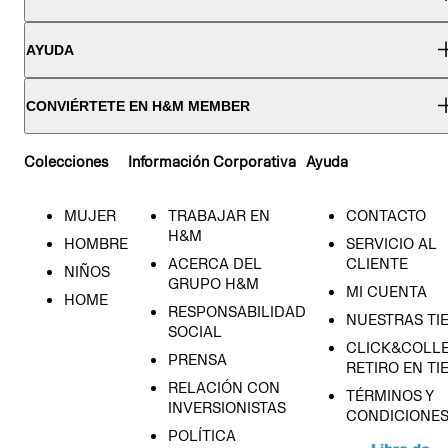
AYUDA
CONVIÉRTETE EN H&M MEMBER
Colecciones
Información Corporativa
Ayuda
MUJER
TRABAJAR EN
CONTACTO
H&M
HOMBRE
SERVICIO AL
ACERCA DEL
CLIENTE
NIÑOS
GRUPO H&M
MI CUENTA
HOME
RESPONSABILIDAD
NUESTRAS TI
SOCIAL
CLICK&COLLE
PRENSA
RETIRO EN TI
RELACIÓN CON
TÉRMINOS Y
INVERSIONISTAS
CONDICIONE
POLÍTICA