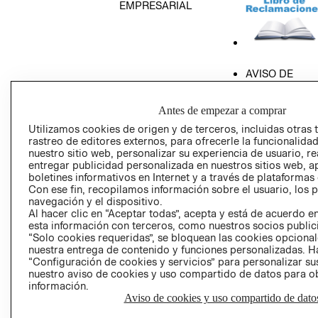
EMPRESARIAL
AVISO DE
PRIVACIDAD
GIFT CARD
Antes de empezar a comprar
AVISO DE COO
Utilizamos cookies de origen y de terceros, incluidas otras 
rastreo de editores externos, para ofrecerle la funcionalid
nuestro sitio web, personalizar su experiencia de usuario, rea
entregar publicidad personalizada en nuestros sitios web, a
boletines informativos en Internet y a través de plataformas
Con ese fin, recopilamos información sobre el usuario, los 
navegación y el dispositivo.
Al hacer clic en “Aceptar todas”, acepta y está de acuerdo
esta información con terceros, como nuestros socios publicit
Perú (S/)
“Solo cookies requeridas”, se bloquean las cookies opcionale
nuestra entrega de contenido y funciones personalizadas. H
CAMBIAR REGIÓN
“Configuración de cookies y servicios” para personalizar sus
nuestro aviso de cookies y uso compartido de datos para 
información.
Aviso de cookies y uso compartido de dato
El contenido de esta página web está protegido por copyright y es