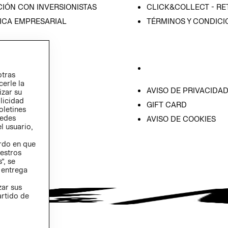
IÓN CON INVERSIONISTAS
CLICK&COLLECT - RE
ICA EMPRESARIAL
TÉRMINOS Y CONDICI
otras
cerle la
AVISO DE PRIVACIDA
izar su
blicidad
GIFT CARD
oletines
redes
AVISO DE COOKIES
l usuario,
erdo en que
estros
”, se
 entrega
zar sus
artido de