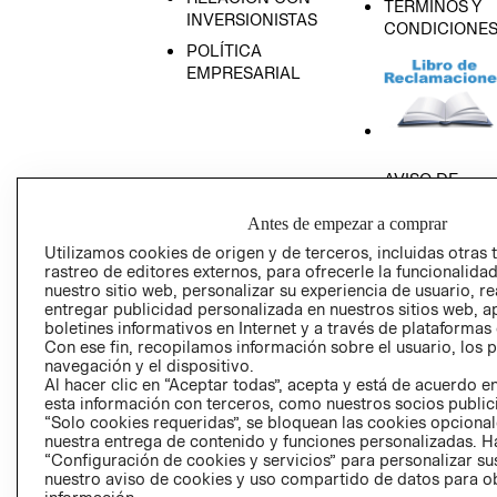
TÉRMINOS Y
INVERSIONISTAS
CONDICIONE
POLÍTICA
EMPRESARIAL
AVISO DE
PRIVACIDAD
Antes de empezar a comprar
GIFT CARD
Utilizamos cookies de origen y de terceros, incluidas otras 
AVISO DE COO
rastreo de editores externos, para ofrecerle la funcionalid
nuestro sitio web, personalizar su experiencia de usuario, rea
entregar publicidad personalizada en nuestros sitios web, a
boletines informativos en Internet y a través de plataformas
Con ese fin, recopilamos información sobre el usuario, los 
navegación y el dispositivo.
Al hacer clic en “Aceptar todas”, acepta y está de acuerdo
esta información con terceros, como nuestros socios publicit
Perú (S/)
“Solo cookies requeridas”, se bloquean las cookies opcionale
nuestra entrega de contenido y funciones personalizadas. H
CAMBIAR REGIÓN
“Configuración de cookies y servicios” para personalizar sus
nuestro aviso de cookies y uso compartido de datos para 