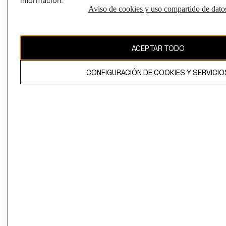
información.
Aviso de cookies y uso compartido de dato
El contenido de esta página web está protegido por copyright y es
propiedad de H&M Hennes & Mauritz AB
ACEPTAR TODO
CONFIGURACIÓN DE COOKIES Y SERVICIO