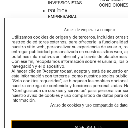
INVERSIONISTAS
CONDICIONE
POLÍTICA
EMPRESARIAL
Antes de empezar a comprar
Utilizamos cookies de origen y de terceros, incluidas otras 
rastreo de editores externos, para ofrecerle la funcionalid
AVISO DE
nuestro sitio web, personalizar su experiencia de usuario, rea
PRIVACIDAD
entregar publicidad personalizada en nuestros sitios web, a
boletines informativos en Internet y a través de plataformas
GIFT CARD
Con ese fin, recopilamos información sobre el usuario, los 
AVISO DE COO
navegación y el dispositivo.
Al hacer clic en “Aceptar todas”, acepta y está de acuerdo
esta información con terceros, como nuestros socios publicit
“Solo cookies requeridas”, se bloquean las cookies opcionale
nuestra entrega de contenido y funciones personalizadas. H
“Configuración de cookies y servicios” para personalizar sus
nuestro aviso de cookies y uso compartido de datos para 
información.
Aviso de cookies y uso compartido de dato
Perú (S/)
CAMBIAR REGIÓN
ACEPTAR TODO