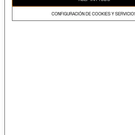
CONFIGURACIÓN DE COOKIES Y SERVICIO
El contenido de esta página web está protegido por copyright y es
propiedad de H&M Hennes & Mauritz AB