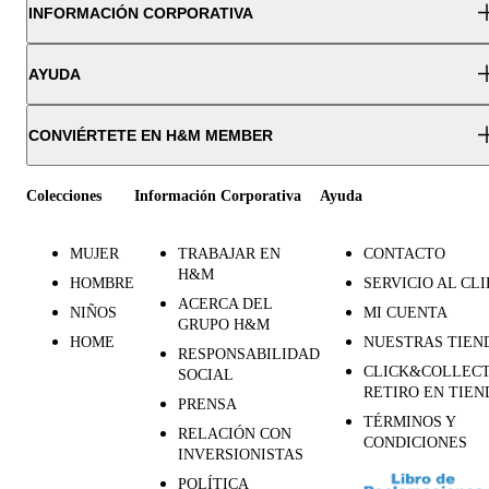
INFORMACIÓN CORPORATIVA
AYUDA
CONVIÉRTETE EN H&M MEMBER
Colecciones
Información Corporativa
Ayuda
MUJER
TRABAJAR EN
CONTACTO
H&M
HOMBRE
SERVICIO AL CL
ACERCA DEL
NIÑOS
MI CUENTA
GRUPO H&M
HOME
NUESTRAS TIEN
RESPONSABILIDAD
CLICK&COLLECT
SOCIAL
RETIRO EN TIEN
PRENSA
TÉRMINOS Y
RELACIÓN CON
CONDICIONES
INVERSIONISTAS
POLÍTICA