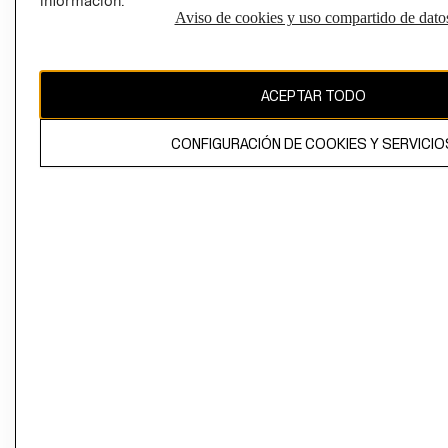
información.
Aviso de cookies y uso compartido de dato
El contenido de esta página web está protegido por copyright y es
propiedad de H&M Hennes & Mauritz AB
ACEPTAR TODO
CONFIGURACIÓN DE COOKIES Y SERVICIO