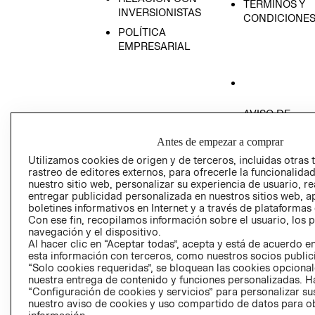
TÉRMINOS Y
INVERSIONISTAS
CONDICIONE
POLÍTICA
EMPRESARIAL
AVISO DE
PRIVACIDAD
Antes de empezar a comprar
GIFT CARD
Utilizamos cookies de origen y de terceros, incluidas otras 
AVISO DE COO
rastreo de editores externos, para ofrecerle la funcionalid
nuestro sitio web, personalizar su experiencia de usuario, rea
entregar publicidad personalizada en nuestros sitios web, a
boletines informativos en Internet y a través de plataformas
Con ese fin, recopilamos información sobre el usuario, los 
navegación y el dispositivo.
Al hacer clic en “Aceptar todas”, acepta y está de acuerdo
esta información con terceros, como nuestros socios publicit
Perú (S/)
“Solo cookies requeridas”, se bloquean las cookies opcionale
nuestra entrega de contenido y funciones personalizadas. H
CAMBIAR REGIÓN
“Configuración de cookies y servicios” para personalizar sus
nuestro aviso de cookies y uso compartido de datos para 