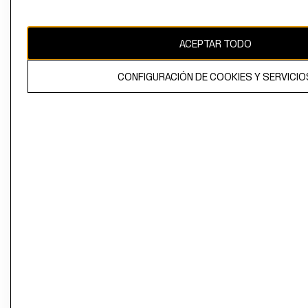
El contenido de esta página web está protegido por copyright y es
propiedad de H&M Hennes & Mauritz AB
ACEPTAR TODO
CONFIGURACIÓN DE COOKIES Y SERVICIO