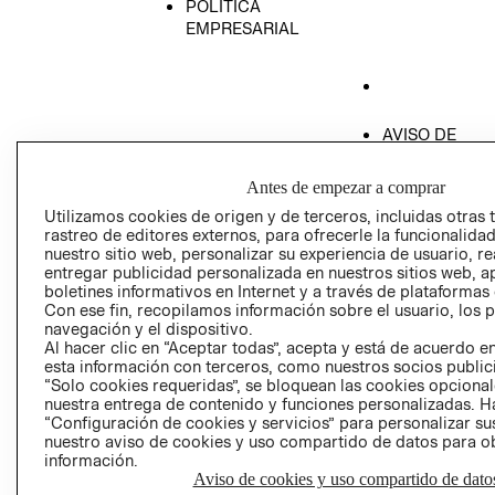
POLÍTICA
EMPRESARIAL
AVISO DE
PRIVACIDAD
Antes de empezar a comprar
GIFT CARD
Utilizamos cookies de origen y de terceros, incluidas otras 
AVISO DE COO
rastreo de editores externos, para ofrecerle la funcionalid
nuestro sitio web, personalizar su experiencia de usuario, rea
entregar publicidad personalizada en nuestros sitios web, a
boletines informativos en Internet y a través de plataformas
Con ese fin, recopilamos información sobre el usuario, los 
navegación y el dispositivo.
Al hacer clic en “Aceptar todas”, acepta y está de acuerdo
esta información con terceros, como nuestros socios publicit
Perú (S/)
“Solo cookies requeridas”, se bloquean las cookies opcionale
nuestra entrega de contenido y funciones personalizadas. H
CAMBIAR REGIÓN
“Configuración de cookies y servicios” para personalizar sus
nuestro aviso de cookies y uso compartido de datos para 
información.
Aviso de cookies y uso compartido de dato