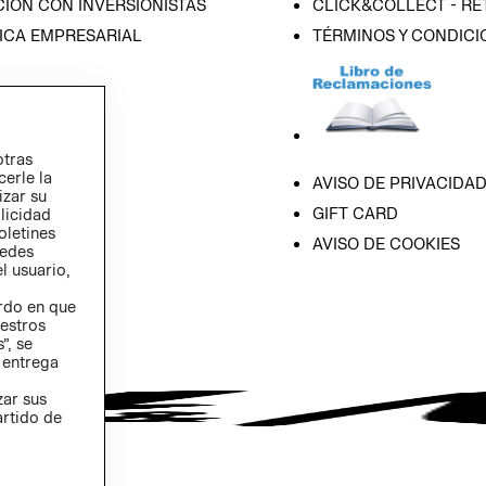
IÓN CON INVERSIONISTAS
CLICK&COLLECT - RE
ICA EMPRESARIAL
TÉRMINOS Y CONDICI
otras
cerle la
AVISO DE PRIVACIDA
izar su
GIFT CARD
blicidad
oletines
AVISO DE COOKIES
redes
l usuario,
erdo en que
estros
”, se
 entrega
zar sus
artido de