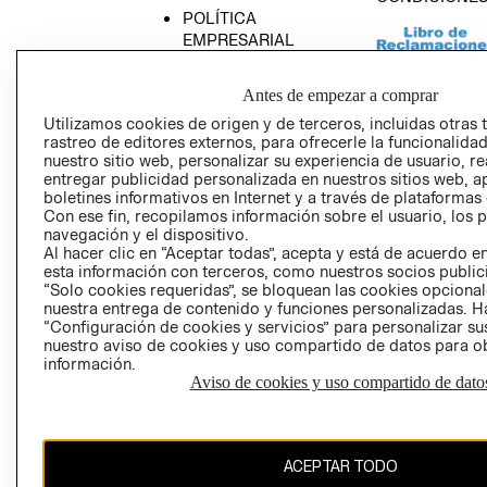
POLÍTICA
EMPRESARIAL
Antes de empezar a comprar
Utilizamos cookies de origen y de terceros, incluidas otras 
rastreo de editores externos, para ofrecerle la funcionalid
AVISO DE
nuestro sitio web, personalizar su experiencia de usuario, rea
PRIVACIDAD
entregar publicidad personalizada en nuestros sitios web, a
GIFT CARD
boletines informativos en Internet y a través de plataformas
Con ese fin, recopilamos información sobre el usuario, los 
AVISO DE COO
navegación y el dispositivo.
Al hacer clic en “Aceptar todas”, acepta y está de acuerdo
esta información con terceros, como nuestros socios publicit
“Solo cookies requeridas”, se bloquean las cookies opcionale
nuestra entrega de contenido y funciones personalizadas. H
“Configuración de cookies y servicios” para personalizar sus
nuestro aviso de cookies y uso compartido de datos para 
información.
Perú (S/)
Aviso de cookies y uso compartido de dato
CAMBIAR REGIÓN
ACEPTAR TODO