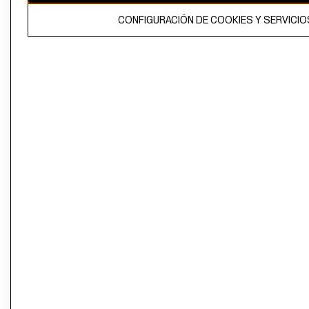
El contenido de esta página web está protegido por copyright y es
CONFIGURACIÓN DE COOKIES Y SERVICIO
propiedad de H&M Hennes & Mauritz AB