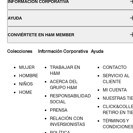
INFORMACIÓN CORPORATIVA
AYUDA
CONVIÉRTETE EN H&M MEMBER
Colecciones
Información Corporativa
Ayuda
MUJER
TRABAJAR EN
CONTACTO
H&M
HOMBRE
SERVICIO AL
ACERCA DEL
CLIENTE
NIÑOS
GRUPO H&M
MI CUENTA
HOME
RESPONSABILIDAD
NUESTRAS TI
SOCIAL
CLICK&COLLE
PRENSA
RETIRO EN TI
RELACIÓN CON
TÉRMINOS Y
INVERSIONISTAS
CONDICIONE
POLÍTICA