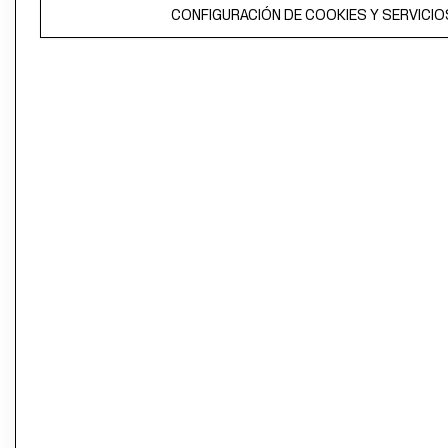
El contenido de esta página web está protegido por copyright y es
CONFIGURACIÓN DE COOKIES Y SERVICIO
propiedad de H&M Hennes & Mauritz AB