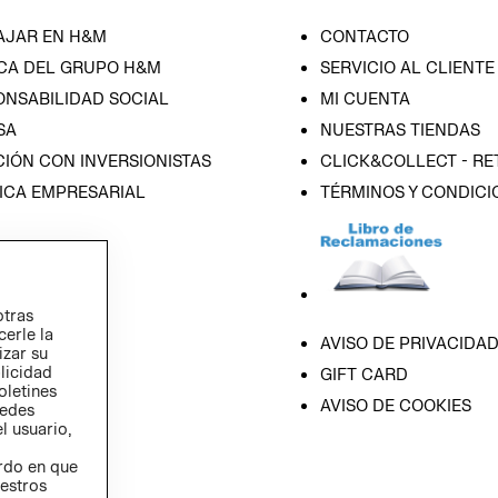
AJAR EN H&M
CONTACTO
CA DEL GRUPO H&M
SERVICIO AL CLIENTE
ONSABILIDAD SOCIAL
MI CUENTA
SA
NUESTRAS TIENDAS
IÓN CON INVERSIONISTAS
CLICK&COLLECT - RE
ICA EMPRESARIAL
TÉRMINOS Y CONDICI
otras
cerle la
AVISO DE PRIVACIDA
izar su
blicidad
GIFT CARD
oletines
AVISO DE COOKIES
redes
l usuario,
erdo en que
estros