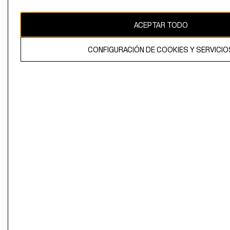
SOCIAL
CLICK&COLLE
PRENSA
RETIRO EN TI
ACEPTAR TODO
RELACIÓN CON
TÉRMINOS Y
INVERSIONISTAS
CONDICIONE
CONFIGURACIÓN DE COOKIES Y SERVICIO
POLÍTICA
EMPRESARIAL
AVISO DE
PRIVACIDAD
GIFT CARD
AVISO DE COO
Perú (S/)