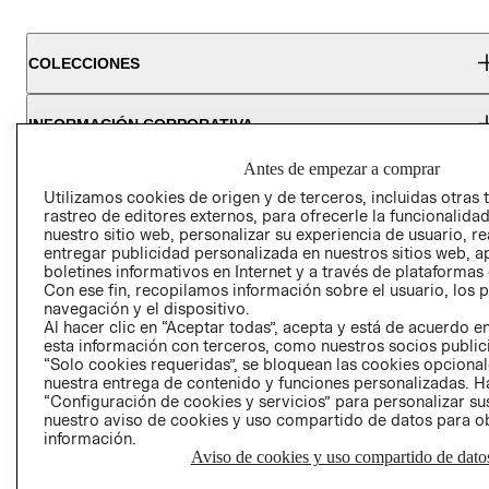
COLECCIONES
INFORMACIÓN CORPORATIVA
Antes de empezar a comprar
AYUDA
Utilizamos cookies de origen y de terceros, incluidas otras 
rastreo de editores externos, para ofrecerle la funcionalid
nuestro sitio web, personalizar su experiencia de usuario, rea
CONVIÉRTETE EN H&M MEMBER
entregar publicidad personalizada en nuestros sitios web, a
boletines informativos en Internet y a través de plataformas
Con ese fin, recopilamos información sobre el usuario, los 
Colecciones
Información Corporativa
Ayuda
navegación y el dispositivo.
Al hacer clic en “Aceptar todas”, acepta y está de acuerdo
esta información con terceros, como nuestros socios publicit
“Solo cookies requeridas”, se bloquean las cookies opcionale
MUJER
TRABAJAR EN
CONTACTO
nuestra entrega de contenido y funciones personalizadas. H
H&M
HOMBRE
SERVICIO AL
“Configuración de cookies y servicios” para personalizar sus
ACERCA DEL
CLIENTE
nuestro aviso de cookies y uso compartido de datos para 
NIÑOS
información.
GRUPO H&M
MI CUENTA
Aviso de cookies y uso compartido de dato
HOME
RESPONSABILIDAD
NUESTRAS TI