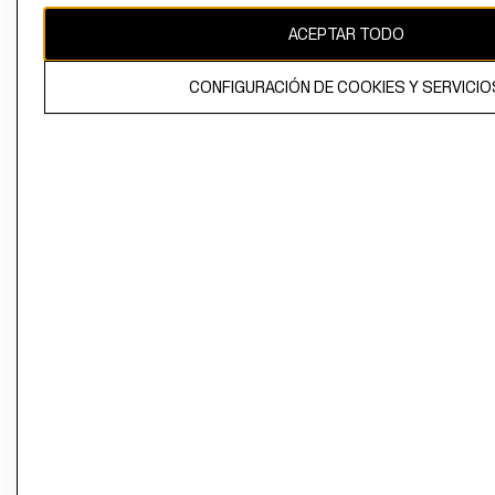
ACEPTAR TODO
CONFIGURACIÓN DE COOKIES Y SERVICIO
El contenido de esta página web está protegido por copyright y es
propiedad de H&M Hennes & Mauritz AB