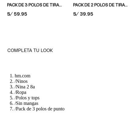
PACK DE 3 POLOS DE TIRANTES EN ALGODÓN
PACK DE 2 POLOS DE TIRANTES EN ALGODÓN
PRICE:
S/ 59.95
PRICE:
S/ 39.95
COMPLETA TU LOOK
hm.com
/
Ninos
/
Nina 2 8a
/
Ropa
/
Polos y tops
/
Sin mangas
/
Pack de 3 polos de punto