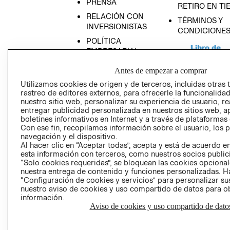
PRENSA
RETIRO EN TI
RELACIÓN CON
TÉRMINOS Y
INVERSIONISTAS
CONDICIONE
POLÍTICA
EMPRESARIAL
Antes de empezar a comprar
Utilizamos cookies de origen y de terceros, incluidas otras 
rastreo de editores externos, para ofrecerle la funcionalid
AVISO DE
nuestro sitio web, personalizar su experiencia de usuario, rea
entregar publicidad personalizada en nuestros sitios web, a
PRIVACIDAD
boletines informativos en Internet y a través de plataformas
GIFT CARD
Con ese fin, recopilamos información sobre el usuario, los 
navegación y el dispositivo.
AVISO DE COO
Al hacer clic en “Aceptar todas”, acepta y está de acuerdo
esta información con terceros, como nuestros socios publicit
“Solo cookies requeridas”, se bloquean las cookies opcionale
nuestra entrega de contenido y funciones personalizadas. H
“Configuración de cookies y servicios” para personalizar sus
nuestro aviso de cookies y uso compartido de datos para 
información.
Aviso de cookies y uso compartido de dato
Perú (S/)
CAMBIAR REGIÓN