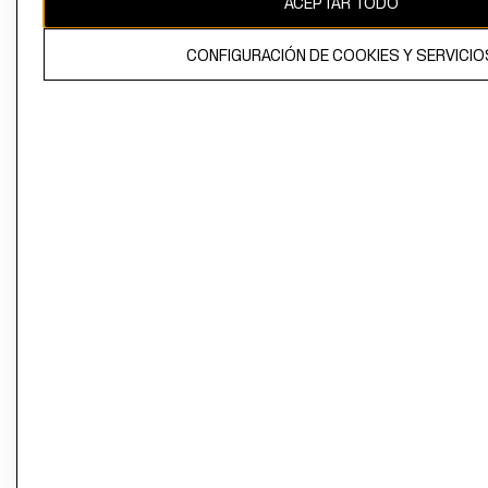
ACEPTAR TODO
CONFIGURACIÓN DE COOKIES Y SERVICIO
El contenido de esta página web está protegido por copyright y es
propiedad de H&M Hennes & Mauritz AB