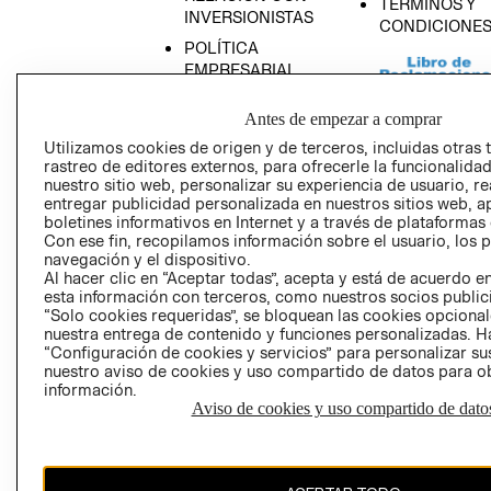
TÉRMINOS Y
INVERSIONISTAS
CONDICIONE
POLÍTICA
EMPRESARIAL
Antes de empezar a comprar
Utilizamos cookies de origen y de terceros, incluidas otras 
rastreo de editores externos, para ofrecerle la funcionalid
AVISO DE
nuestro sitio web, personalizar su experiencia de usuario, rea
PRIVACIDAD
entregar publicidad personalizada en nuestros sitios web, a
boletines informativos en Internet y a través de plataformas
GIFT CARD
Con ese fin, recopilamos información sobre el usuario, los 
AVISO DE COO
navegación y el dispositivo.
Al hacer clic en “Aceptar todas”, acepta y está de acuerdo
esta información con terceros, como nuestros socios publicit
“Solo cookies requeridas”, se bloquean las cookies opcionale
nuestra entrega de contenido y funciones personalizadas. H
“Configuración de cookies y servicios” para personalizar sus
nuestro aviso de cookies y uso compartido de datos para 
información.
Aviso de cookies y uso compartido de dato
Perú (S/)
CAMBIAR REGIÓN