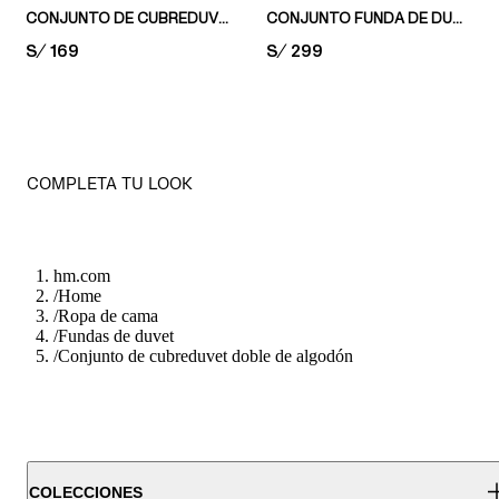
CONJUNTO DE CUBREDUVET DE DOS PLAZAS CON ESTAMPADO
CONJUNTO FUNDA DE DUVET DE DOS PLAZAS DE MUSELINA
PRICE:
S/ 169
PRICE:
S/ 299
COMPLETA TU LOOK
hm.com
/
Home
/
Ropa de cama
/
Fundas de duvet
/
Conjunto de cubreduvet doble de algodón
COLECCIONES