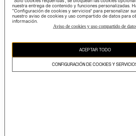
“Solo cookies requeridas”, se bloquean las cookies opcionale
Perú (S/)
nuestra entrega de contenido y funciones personalizadas. H
“Configuración de cookies y servicios” para personalizar sus
CAMBIAR REGIÓN
nuestro aviso de cookies y uso compartido de datos para 
información.
Aviso de cookies y uso compartido de dato
El contenido de esta página web está protegido por copyright y es
propiedad de H&M Hennes & Mauritz AB
ACEPTAR TODO
CONFIGURACIÓN DE COOKIES Y SERVICIO