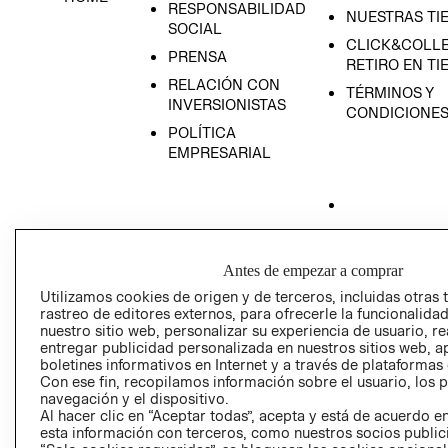
RESPONSABILIDAD
NUESTRAS TI
SOCIAL
CLICK&COLLE
PRENSA
RETIRO EN TI
RELACIÓN CON
TÉRMINOS Y
INVERSIONISTAS
CONDICIONE
POLÍTICA
EMPRESARIAL
AVISO DE
PRIVACIDAD
Antes de empezar a comprar
Utilizamos cookies de origen y de terceros, incluidas otras 
GIFT CARD
rastreo de editores externos, para ofrecerle la funcionalid
AVISO DE COO
nuestro sitio web, personalizar su experiencia de usuario, rea
entregar publicidad personalizada en nuestros sitios web, a
boletines informativos en Internet y a través de plataformas
Con ese fin, recopilamos información sobre el usuario, los 
navegación y el dispositivo.
Al hacer clic en “Aceptar todas”, acepta y está de acuerdo
esta información con terceros, como nuestros socios publicit