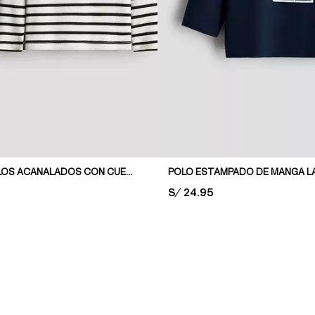
PACK DE 2 POLOS ACANALADOS CON CUELLO HENLEY
POLO ESTAMPADO DE MANGA L
PRICE:
S/ 24.95