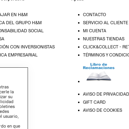
AJAR EN H&M
CONTACTO
CA DEL GRUPO H&M
SERVICIO AL CLIENTE
ONSABILIDAD SOCIAL
MI CUENTA
SA
NUESTRAS TIENDAS
IÓN CON INVERSIONISTAS
CLICK&COLLECT - RE
ICA EMPRESARIAL
TÉRMINOS Y CONDICI
otras
cerle la
AVISO DE PRIVACIDA
izar su
blicidad
GIFT CARD
oletines
AVISO DE COOKIES
redes
l usuario,
erdo en que