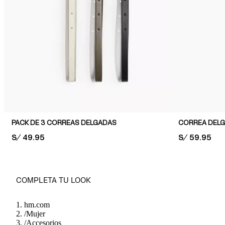
PACK DE 3 CORREAS DELGADAS
CORREA DEL
PRICE:
S/ 49.95
PRICE:
S/ 59.95
COMPLETA TU LOOK
hm.com
/
Mujer
/
Accesorios