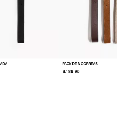
GADA
PACK DE 3 CORREAS
PRICE:
S/ 89.95