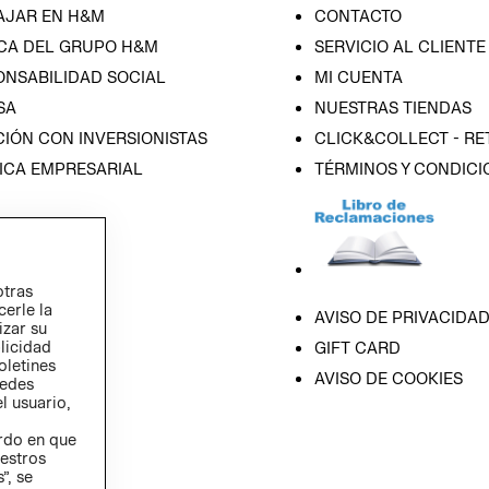
AJAR EN H&M
CONTACTO
CA DEL GRUPO H&M
SERVICIO AL CLIENTE
ONSABILIDAD SOCIAL
MI CUENTA
SA
NUESTRAS TIENDAS
IÓN CON INVERSIONISTAS
CLICK&COLLECT - RE
ICA EMPRESARIAL
TÉRMINOS Y CONDICI
otras
cerle la
AVISO DE PRIVACIDA
izar su
blicidad
GIFT CARD
oletines
AVISO DE COOKIES
redes
l usuario,
erdo en que
estros
”, se