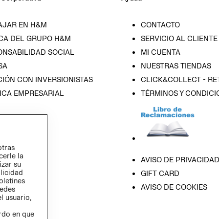
AJAR EN H&M
CONTACTO
CA DEL GRUPO H&M
SERVICIO AL CLIENTE
ONSABILIDAD SOCIAL
MI CUENTA
SA
NUESTRAS TIENDAS
IÓN CON INVERSIONISTAS
CLICK&COLLECT - RE
ICA EMPRESARIAL
TÉRMINOS Y CONDICI
otras
cerle la
AVISO DE PRIVACIDA
izar su
blicidad
GIFT CARD
oletines
AVISO DE COOKIES
redes
l usuario,
erdo en que