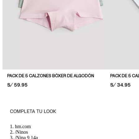
PACK DE 5 CALZONES BÓXER DE ALGODÓN
PACK DE 5 C
PRICE:
S/ 59.95
PRICE:
S/ 34.95
COMPLETA TU LOOK
hm.com
/
Ninos
/
Nina 9 14a