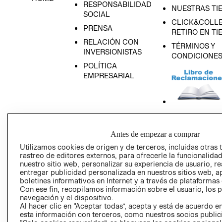
RESPONSABILIDAD
NUESTRAS TI
SOCIAL
CLICK&COLLE
PRENSA
RETIRO EN TI
RELACIÓN CON
TÉRMINOS Y
INVERSIONISTAS
CONDICIONE
POLÍTICA
EMPRESARIAL
AVISO DE
PRIVACIDAD
Antes de empezar a comprar
Utilizamos cookies de origen y de terceros, incluidas otras 
GIFT CARD
rastreo de editores externos, para ofrecerle la funcionalid
AVISO DE COO
nuestro sitio web, personalizar su experiencia de usuario, rea
entregar publicidad personalizada en nuestros sitios web, a
boletines informativos en Internet y a través de plataformas
Con ese fin, recopilamos información sobre el usuario, los 
navegación y el dispositivo.
Al hacer clic en “Aceptar todas”, acepta y está de acuerdo
esta información con terceros, como nuestros socios publicit