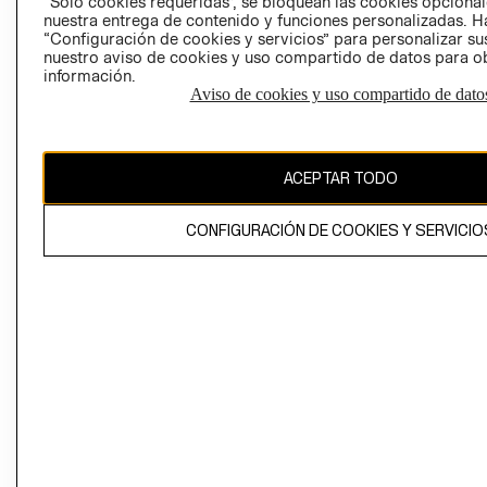
“Solo cookies requeridas”, se bloquean las cookies opcionale
Perú (S/)
nuestra entrega de contenido y funciones personalizadas. H
“Configuración de cookies y servicios” para personalizar sus
CAMBIAR REGIÓN
nuestro aviso de cookies y uso compartido de datos para 
información.
Aviso de cookies y uso compartido de dato
El contenido de esta página web está protegido por copyright y es
propiedad de H&M Hennes & Mauritz AB
ACEPTAR TODO
CONFIGURACIÓN DE COOKIES Y SERVICIO