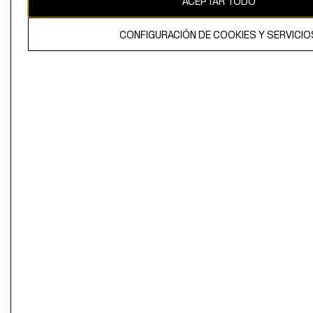
ACEPTAR TODO
CONFIGURACIÓN DE COOKIES Y SERVICIO
El contenido de esta página web está protegido por copyright y es
propiedad de H&M Hennes & Mauritz AB