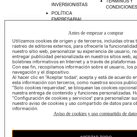
TÉRMINOS Y
INVERSIONISTAS
CONDICIONE
POLÍTICA
EMPRESARIAL
Antes de empezar a comprar
Utilizamos cookies de origen y de terceros, incluidas otras 
rastreo de editores externos, para ofrecerle la funcionalid
AVISO DE
nuestro sitio web, personalizar su experiencia de usuario, rea
PRIVACIDAD
entregar publicidad personalizada en nuestros sitios web, a
boletines informativos en Internet y a través de plataformas
GIFT CARD
Con ese fin, recopilamos información sobre el usuario, los 
AVISO DE COO
navegación y el dispositivo.
Al hacer clic en “Aceptar todas”, acepta y está de acuerdo
esta información con terceros, como nuestros socios publicit
“Solo cookies requeridas”, se bloquean las cookies opcionale
nuestra entrega de contenido y funciones personalizadas. H
“Configuración de cookies y servicios” para personalizar sus
nuestro aviso de cookies y uso compartido de datos para 
información.
Aviso de cookies y uso compartido de dato
Perú (S/)
CAMBIAR REGIÓN