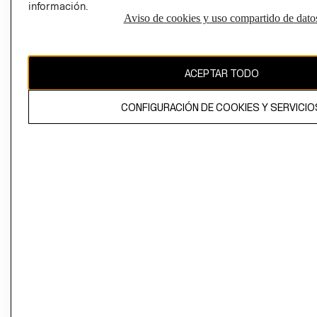
información.
Aviso de cookies y uso compartido de dato
El contenido de esta página web está protegido por copyright y es
propiedad de H&M Hennes & Mauritz AB
ACEPTAR TODO
CONFIGURACIÓN DE COOKIES Y SERVICIO