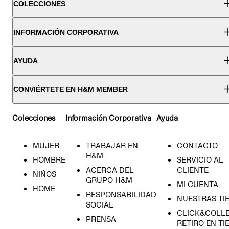
COLECCIONES
INFORMACIÓN CORPORATIVA
AYUDA
CONVIÉRTETE EN H&M MEMBER
Colecciones
Información Corporativa
Ayuda
MUJER
TRABAJAR EN
CONTACTO
H&M
HOMBRE
SERVICIO AL
ACERCA DEL
CLIENTE
NIÑOS
GRUPO H&M
MI CUENTA
HOME
RESPONSABILIDAD
NUESTRAS TI
SOCIAL
CLICK&COLLE
PRENSA
RETIRO EN TI