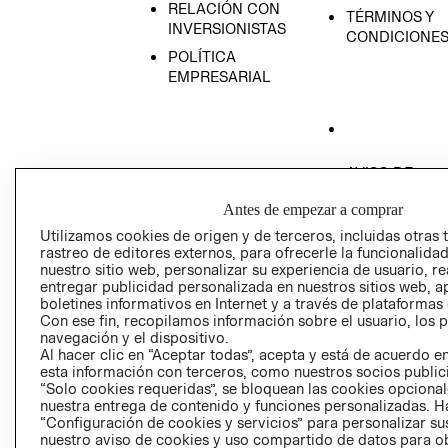
RELACIÓN CON
TÉRMINOS Y
INVERSIONISTAS
CONDICIONE
POLÍTICA
EMPRESARIAL
AVISO DE
PRIVACIDAD
Antes de empezar a comprar
GIFT CARD
Utilizamos cookies de origen y de terceros, incluidas otras 
AVISO DE COO
rastreo de editores externos, para ofrecerle la funcionalid
nuestro sitio web, personalizar su experiencia de usuario, rea
entregar publicidad personalizada en nuestros sitios web, a
boletines informativos en Internet y a través de plataformas
Con ese fin, recopilamos información sobre el usuario, los 
navegación y el dispositivo.
Al hacer clic en “Aceptar todas”, acepta y está de acuerdo
esta información con terceros, como nuestros socios publicit
Perú (S/)
“Solo cookies requeridas”, se bloquean las cookies opcionale
nuestra entrega de contenido y funciones personalizadas. H
“Configuración de cookies y servicios” para personalizar sus
CAMBIAR REGIÓN
nuestro aviso de cookies y uso compartido de datos para 