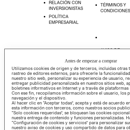
RELACIÓN CON
TÉRMINOS Y
INVERSIONISTAS
CONDICIONE
POLÍTICA
EMPRESARIAL
AVISO DE
PRIVACIDAD
Antes de empezar a comprar
GIFT CARD
Utilizamos cookies de origen y de terceros, incluidas otras 
AVISO DE COO
rastreo de editores externos, para ofrecerle la funcionalid
nuestro sitio web, personalizar su experiencia de usuario, rea
entregar publicidad personalizada en nuestros sitios web, a
boletines informativos en Internet y a través de plataformas
Con ese fin, recopilamos información sobre el usuario, los 
navegación y el dispositivo.
Al hacer clic en “Aceptar todas”, acepta y está de acuerdo
esta información con terceros, como nuestros socios publicit
Perú (S/)
“Solo cookies requeridas”, se bloquean las cookies opcionale
nuestra entrega de contenido y funciones personalizadas. H
“Configuración de cookies y servicios” para personalizar sus
CAMBIAR REGIÓN
nuestro aviso de cookies y uso compartido de datos para 