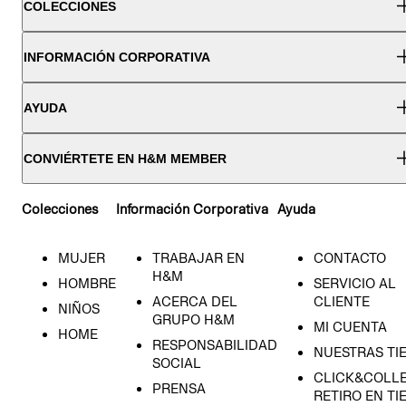
COLECCIONES
INFORMACIÓN CORPORATIVA
AYUDA
CONVIÉRTETE EN H&M MEMBER
Colecciones
Información Corporativa
Ayuda
MUJER
TRABAJAR EN
CONTACTO
H&M
HOMBRE
SERVICIO AL
ACERCA DEL
CLIENTE
NIÑOS
GRUPO H&M
MI CUENTA
HOME
RESPONSABILIDAD
NUESTRAS TI
SOCIAL
CLICK&COLLE
PRENSA
RETIRO EN TI