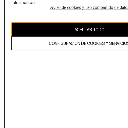
información.
Aviso de cookies y uso compartido de dato
El contenido de esta página web está protegido por copyright y es
propiedad de H&M Hennes & Mauritz AB
ACEPTAR TODO
CONFIGURACIÓN DE COOKIES Y SERVICIO