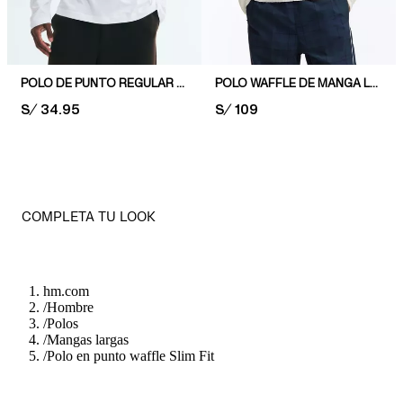
POLO DE PUNTO REGULAR FIT
POLO WAFFLE DE MANGA LARGA REGULAR FIT
PRICE:
S/ 34.95
PRICE:
S/ 109
COMPLETA TU LOOK
hm.com
/
Hombre
/
Polos
/
Mangas largas
/
Polo en punto waffle Slim Fit