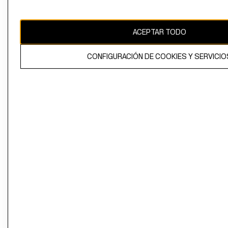
Perú (S/)
CAMBIAR REGIÓN
ACEPTAR TODO
CONFIGURACIÓN DE COOKIES Y SERVICIO
El contenido de esta página web está protegido por copyright y es
propiedad de H&M Hennes & Mauritz AB