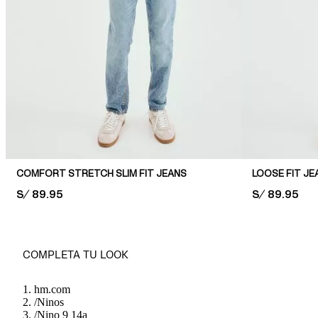
COMFORT STRETCH SLIM FIT JEANS
LOOSE FIT JE
PRICE:
S/ 89.95
PRICE:
S/ 89.95
COMPLETA TU LOOK
hm.com
/
Ninos
/
Nino 9 14a