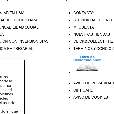
AJAR EN H&M
CONTACTO
CA DEL GRUPO H&M
SERVICIO AL CLIENTE
ONSABILIDAD SOCIAL
MI CUENTA
SA
NUESTRAS TIENDAS
IÓN CON INVERSIONISTAS
CLICK&COLLECT - RE
ICA EMPRESARIAL
TÉRMINOS Y CONDICI
otras
cerle la
AVISO DE PRIVACIDA
izar su
blicidad
GIFT CARD
oletines
AVISO DE COOKIES
redes
l usuario,
erdo en que