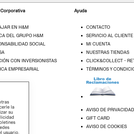
 Corporativa
Ayuda
AJAR EN H&M
CONTACTO
CA DEL GRUPO H&M
SERVICIO AL CLIENTE
ONSABILIDAD SOCIAL
MI CUENTA
SA
NUESTRAS TIENDAS
IÓN CON INVERSIONISTAS
CLICK&COLLECT - RE
ICA EMPRESARIAL
TÉRMINOS Y CONDICI
otras
cerle la
AVISO DE PRIVACIDA
izar su
blicidad
GIFT CARD
oletines
AVISO DE COOKIES
redes
l usuario,