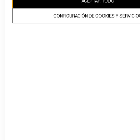
ACEPTAR TODO
CONFIGURACIÓN DE COOKIES Y SERVICIO
El contenido de esta página web está protegido por copyright y es
propiedad de H&M Hennes & Mauritz AB