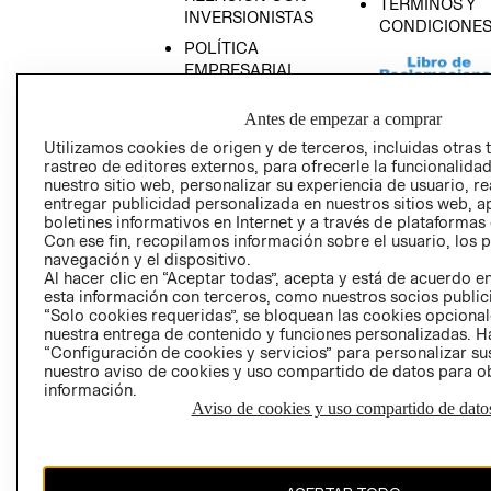
TÉRMINOS Y
INVERSIONISTAS
CONDICIONE
POLÍTICA
EMPRESARIAL
Antes de empezar a comprar
Utilizamos cookies de origen y de terceros, incluidas otras 
rastreo de editores externos, para ofrecerle la funcionalid
AVISO DE
nuestro sitio web, personalizar su experiencia de usuario, rea
PRIVACIDAD
entregar publicidad personalizada en nuestros sitios web, a
boletines informativos en Internet y a través de plataformas
GIFT CARD
Con ese fin, recopilamos información sobre el usuario, los 
AVISO DE COO
navegación y el dispositivo.
Al hacer clic en “Aceptar todas”, acepta y está de acuerdo
esta información con terceros, como nuestros socios publicit
“Solo cookies requeridas”, se bloquean las cookies opcionale
nuestra entrega de contenido y funciones personalizadas. H
“Configuración de cookies y servicios” para personalizar sus
nuestro aviso de cookies y uso compartido de datos para 
información.
Aviso de cookies y uso compartido de dato
Perú (S/)
CAMBIAR REGIÓN